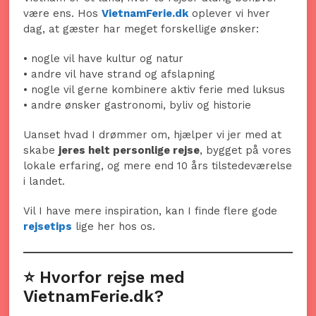
være ens. Hos
VietnamFerie.dk
oplever vi hver
dag, at gæster har meget forskellige ønsker:
• nogle vil have kultur og natur
• andre vil have strand og afslapning
• nogle vil gerne kombinere aktiv ferie med luksus
• andre ønsker gastronomi, byliv og historie
Uanset hvad I drømmer om, hjælper vi jer med at
skabe
jeres helt personlige rejse
, bygget på vores
lokale erfaring, og mere end 10 års tilstedeværelse
i landet.
Vil I have mere inspiration, kan I finde flere gode
rejsetips
lige her hos os.
⭐ Hvorfor rejse med
VietnamFerie.dk?