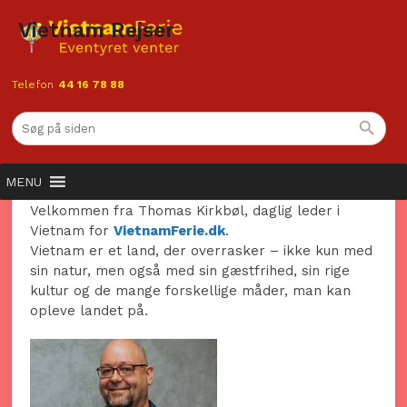
Vietnam Rejser
Telefon
44 16 78 88
Vietnam Rejser – Oplev et land
fyldt med kontraster, kultur og
uendelige muligheder
MENU
Velkommen fra Thomas Kirkbøl, daglig leder i
Vietnam for
VietnamFerie.dk
.
Vietnam er et land, der overrasker – ikke kun med
sin natur, men også med sin gæstfrihed, sin rige
kultur og de mange forskellige måder, man kan
opleve landet på.