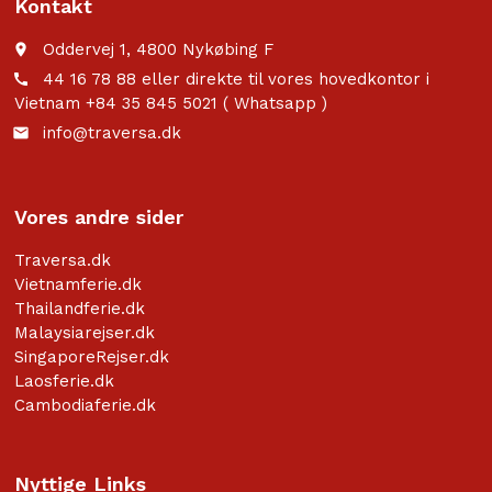
Kontakt
Oddervej 1, 4800 Nykøbing F
place
44 16 78 88 eller direkte til vores hovedkontor i
call
Vietnam +84 35 845 5021 ( Whatsapp )
info@traversa.dk
email
Vores andre sider
Traversa.dk
Vietnamferie.dk
Thailandferie.dk
Malaysiarejser.dk
SingaporeRejser.dk
Laosferie.dk
Cambodiaferie.dk
Nyttige Links