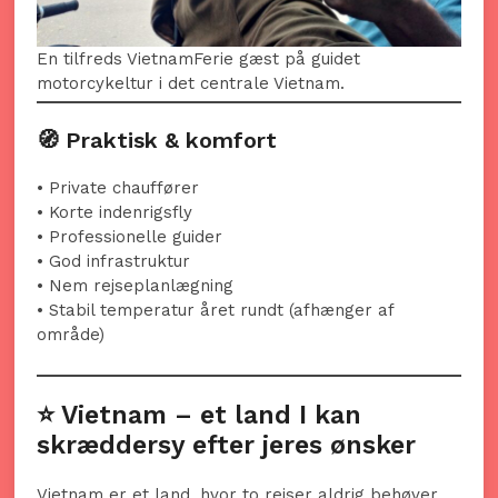
En tilfreds VietnamFerie gæst på guidet
motorcykeltur i det centrale Vietnam.
🧭 Praktisk & komfort
• Private chauffører
• Korte indenrigsfly
• Professionelle guider
• God infrastruktur
• Nem rejseplanlægning
• Stabil temperatur året rundt (afhænger af
område)
⭐ Vietnam – et land I kan
skræddersy efter jeres ønsker
Vietnam er et land, hvor to rejser aldrig behøver