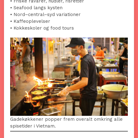
• Friske råvarer, nudler, risretter
• Seafood langs kysten
• Nord–central–syd variationer
• Kaffeoplevelser
• Kokkeskoler og food tours
Gadekøkkener popper frem overalt omkring alle
spisetider i Vietnam.