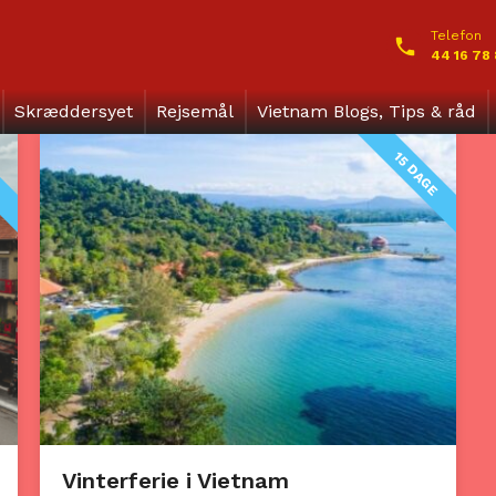
Telefon
44 16 78
Skræddersyet
Rejsemål
Vietnam Blogs, Tips & råd
E
15 DAGE
Vinterferie i Vietnam