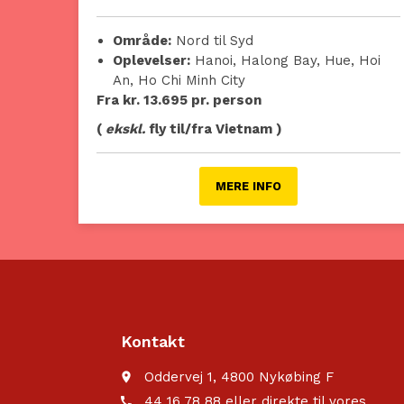
Område:
Nord til Syd
Oplevelser:
Hanoi, Halong Bay, Hue, Hoi
An, Ho Chi Minh City
Fra kr. 13.695 pr. person
(
ekskl.
fly til/fra Vietnam )
MERE INFO
Kontakt
Oddervej 1, 4800 Nykøbing F
place
44 16 78 88 eller direkte til vores
call