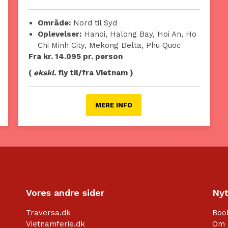
Område:
Nord til Syd
Oplevelser:
Hanoi, Halong Bay, Hoi An, Ho
Chi Minh City, Mekong Delta, Phu Quoc
Fra kr. 14.095 pr. person
(
ekskl.
fly til/fra Vietnam )
MERE INFO
Vores andre sider
Nyt
Traversa.dk
Boo
Vietnamferie.dk
Om 