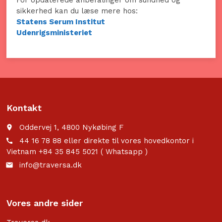
For opdaterede anbefalinger om sundhed og
sikkerhed kan du læse mere hos:
Statens Serum Institut
Udenrigsministeriet
Kontakt
Oddervej 1, 4800 Nykøbing F
place
44 16 78 88 eller direkte til vores hovedkontor i
call
Vietnam +84 35 845 5021 ( Whatsapp )
info@traversa.dk
email
Vores andre sider