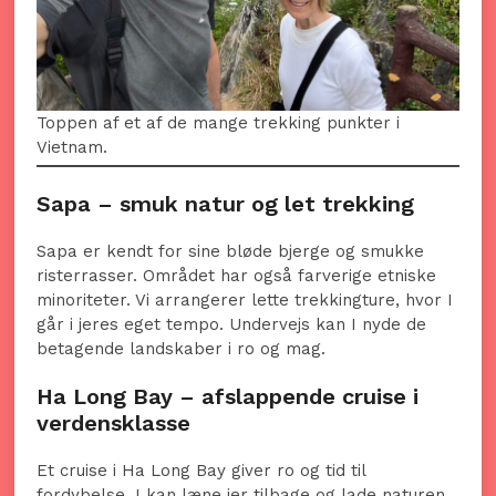
Toppen af et af de mange trekking punkter i
Vietnam.
Sapa – smuk natur og let trekking
Sapa er kendt for sine bløde bjerge og smukke
risterrasser. Området har også farverige etniske
minoriteter. Vi arrangerer lette trekkingture, hvor I
går i jeres eget tempo. Undervejs kan I nyde de
betagende landskaber i ro og mag.
Ha Long Bay – afslappende cruise i
verdensklasse
Et cruise i Ha Long Bay giver ro og tid til
fordybelse. I kan læne jer tilbage og lade naturen