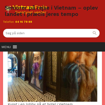
Seniorer på rejse i Vietnam – oplev
landet i præcis jeres tempo
Telefon
44 16 78 88
MENU
Kunst i en lobby på et hotel i Vietnam