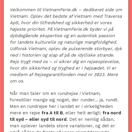
Velkommen til VietnamFerie.dk – dedikeret side om
Vietnam. Oplev det bedste af Vietnam med Traversa
ApS, hvor din tilfredshed og sikkerhed er vores
højeste prioritet. På VietnamFerie.dk byder vi på
dybdegående ekspertise og en autentisk passion
for landets kulturelle og naturlige mangfoldighed.
Udforsk Vietnam, oplev de pulserende storbyer, dyk
ned i historien og slap af på de idylliske strande.
Rejs trygt med os – vi sikrer dig en rejseoplevelse,
hvor din sikkerhed og tryghed er i højsædet. Vi er
medlem af Rejsegarantifonden med nr 3823. Mere
om os.
Når man taler om en
rundrejse i Vietnam
,
forestiller mange sig noget, der runder… ja, rundt.
Men en rundrejse her i landet er i virkeligheden
mere en rejse
fra A til B
, eller helt ærligt:
fra nord
til syd – eller syd til nord
. Det er nemlig sådan,
man oplever landets store variationer, og det er