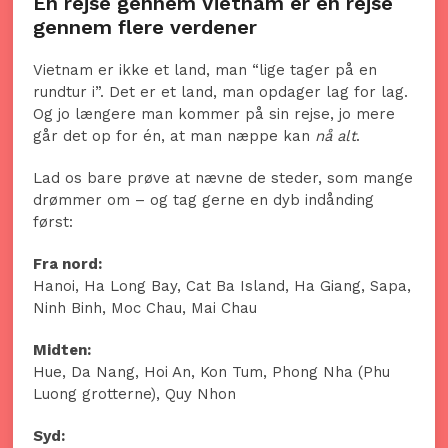
En rejse gennem Vietnam er en rejse
gennem flere verdener
Vietnam er ikke et land, man “lige tager på en
rundtur i”. Det er et land, man opdager lag for lag.
Og jo længere man kommer på sin rejse, jo mere
går det op for én, at man næppe kan
nå alt
.
Lad os bare prøve at nævne de steder, som mange
drømmer om – og tag gerne en dyb indånding
først:
Fra nord:
Hanoi, Ha Long Bay, Cat Ba Island, Ha Giang, Sapa,
Ninh Binh, Moc Chau, Mai Chau
Midten:
Hue, Da Nang, Hoi An, Kon Tum, Phong Nha (Phu
Luong grotterne), Quy Nhon
Syd: