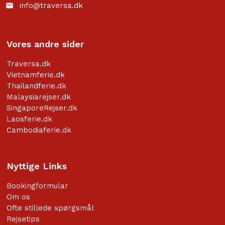
info@traversa.dk
email
Vores andre sider
Traversa.dk
Vietnamferie.dk
Thailandferie.dk
Malaysiarejser.dk
SingaporeRejser.dk
Laosferie.dk
Cambodiaferie.dk
Nyttige Links
Bookingformular
Om os
Ofte stillede spørgsmål
Rejsetips