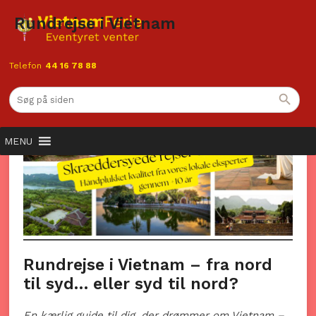
Rundrejse i Vietnam
Telefon
44 16 78 88
MENU
Rundrejse i Vietnam – fra nord
til syd… eller syd til nord?
En kærlig guide til dig, der drømmer om Vietnam –