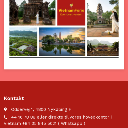
Kontakt
Oddervej 1, 4800 Nykøbing F
place
44 16 78 88 eller direkte til vores hovedkontor i
call
Vietnam +84 35 845 5021 ( Whatsapp )