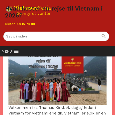
Hvad koster en rejse til Vietnam i
2026?
Telefon
44 16 78 88
Hvad koster en rejse til Vietnam i
2026?
MENU
Velkommen fra Thomas Kirkbøl, daglig leder i
Vietnam for VietnamFerie.dk. VietnamFerie.dk er en