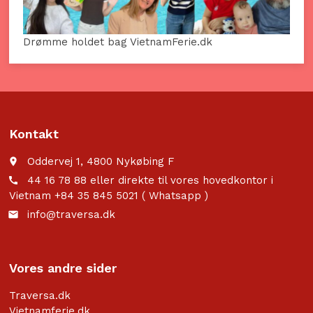
Drømme holdet bag VietnamFerie.dk
Kontakt
Oddervej 1, 4800 Nykøbing F
place
44 16 78 88 eller direkte til vores hovedkontor i
call
Vietnam +84 35 845 5021 ( Whatsapp )
info@traversa.dk
email
Vores andre sider
Traversa.dk
Vietnamferie.dk