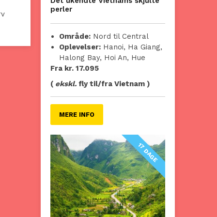
Det ukendte Vietnams skjulte
perler
rv
Område:
Nord til Central
Oplevelser:
Hanoi, Ha Giang,
Halong Bay, Hoi An, Hue
Fra kr. 17.095
(
ekskl.
fly til/fra Vietnam )
MERE INFO
17 DAGE