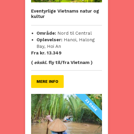
Eventyrlige Vietnams natur og
kultur
Område:
Nord til Central
Oplevelser:
Hanoi, Halong
Bay, Hoi An
Fra kr. 13.349
(
ekskl.
fly til/fra Vietnam )
MERE INFO
23 DAGE