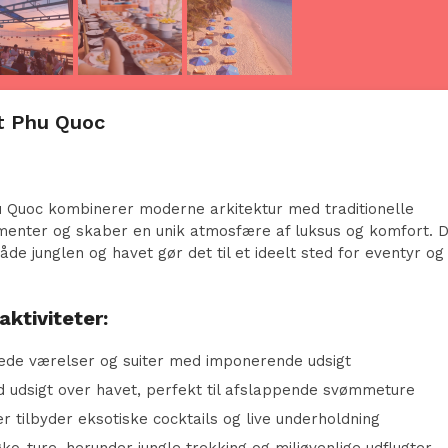
t Phu Quoc
 Quoc kombinerer moderne arkitektur med traditionelle
menter og skaber en unik atmosfære af luksus og komfort. 
åde junglen og havet gør det til et ideelt sted for eventyr og
aktiviteter:
de værelser og suiter med imponerende udsigt
ed udsigt over havet, perfekt til afslappende svømmeture
r tilbyder eksotiske cocktails og live underholdning
ko-ture, herunder jungle trekking og miljøvenlige udflugter