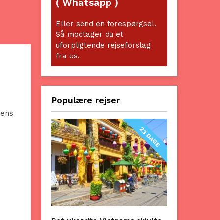
( Whatsapp )
Eller send en forespørgsel.
Så modtager du et
uforpligtende rejseforslag
fra os.
Populære rejser
Dens
23 DAGE