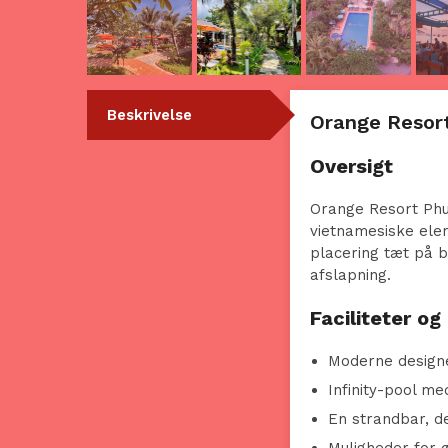
Beskrivelse
Orange Resor
Oversigt
Orange Resort Phu
vietnamesiske ele
placering tæt på b
afslapning.
Faciliteter og 
Moderne designe
Infinity-pool m
En strandbar, de
Muligheder for ø