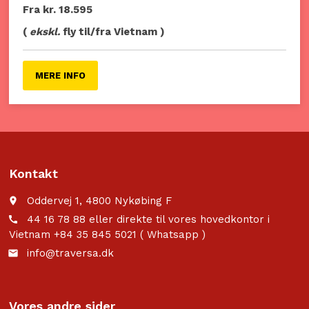
Fra kr. 18.595
(
ekskl.
fly til/fra Vietnam )
MERE INFO
Kontakt
Oddervej 1, 4800 Nykøbing F
place
44 16 78 88 eller direkte til vores hovedkontor i
call
Vietnam +84 35 845 5021 ( Whatsapp )
info@traversa.dk
email
Vores andre sider