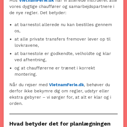
Hos
VietnamFerie.dk
har vi allerede instrueret alle
vores dygtige chauffører og samarbejdspartnere i
de nye regler. Det betyder:
at barnestol allerede nu kan bestilles gennem
os,
at alle private transfers fremover lever op til
lovkravene,
at barnestole er godkendte, velholdte og klar
ved afhentning,
og at chaufførerne er trænet i korrekt
montering.
Når du rejser med
VietnamFerie.dk
, behøver du
derfor ikke bekymre dig om regler, udstyr eller
ekstra gebyrer – vi sørger for, at alt er klar og i
orden.
Hvad betyder det for planlægningen