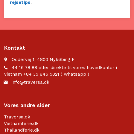
rejsetips
.
Kontakt
Oddervej 1, 4800 Nykøbing F
place
44 16 78 88 eller direkte til vores hovedkontor i
call
Vietnam +84 35 845 5021 ( Whatsapp )
info@traversa.dk
email
Vores andre sider
Traversa.dk
Vietnamferie.dk
Thailandferie.dk