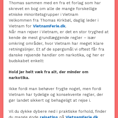
Thomas sammen med en fra et forlag som har
skrevet en bog om alle de mange forskellige
etniske minoritetsgrupper i Vietnam
Velkommen fra Thomas Kirkbøl, daglig leder i
Vietnam for
VietnamFerie.dk
.
Når man rejser i Vietnam, er det en stor tryghed at
kende de mest grundlæggende regler – især
omkring områder, hvor Vietnam har meget klare
retningslinjer. Et af de spørgsmål vi oftest får fra
danske rejsende handler om narkotika, og her er
budskabet enkelt:
Hold jer helt væk fra alt, der minder om
narkotika.
Ikke fordi man behøver frygte noget, men fordi
Vietnam har tydelige og konsekvente regler, der
gør landet sikkert og behageligt at rejse i.
Vil du dykke dybere ned i praktiske forhold, finder
du mange gode
rejsetips
på
VietnamFerie.dk
.