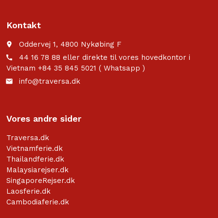
Kontakt
Oddervej 1, 4800 Nykøbing F
place
44 16 78 88 eller direkte til vores hovedkontor i
call
Vietnam +84 35 845 5021 ( Whatsapp )
info@traversa.dk
email
Vores andre sider
Traversa.dk
Vietnamferie.dk
Thailandferie.dk
Malaysiarejser.dk
SingaporeRejser.dk
Laosferie.dk
Cambodiaferie.dk