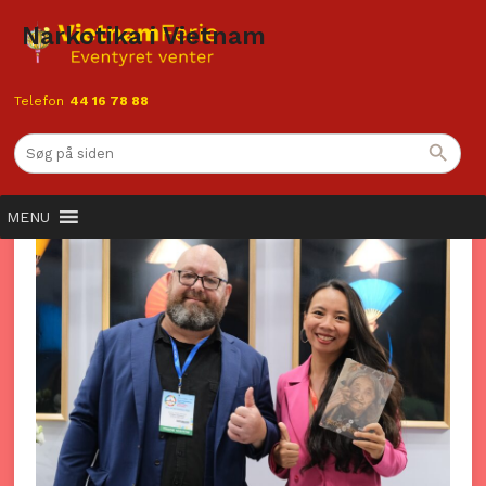
Narkotika i Vietnam
Telefon
44 16 78 88
Narkotika i Vietnam – Hvad skal
man vide som rejsende?
MENU