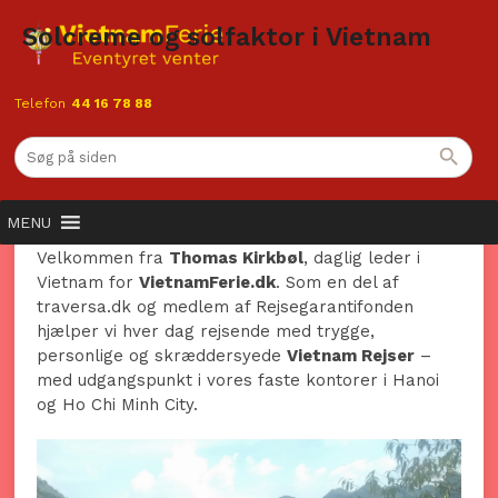
Solcreme og solfaktor i Vietnam
Telefon
44 16 78 88
Solcreme og solfaktor i Vietnam
– din guide til UV, solbeskyttelse
og sunde feriedage
MENU
Velkommen fra
Thomas Kirkbøl
, daglig leder i
Vietnam for
VietnamFerie.dk
. Som en del af
traversa.dk og medlem af Rejsegarantifonden
hjælper vi hver dag rejsende med trygge,
personlige og skræddersyede
Vietnam Rejser
–
med udgangspunkt i vores faste kontorer i Hanoi
og Ho Chi Minh City.