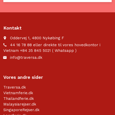
Kontakt
Oddervej 1, 4800 Nykøbing F
place
44 16 78 88 eller direkte til vores hovedkontor i
call
Vietnam +84 35 845 5021 ( Whatsapp )
info@traversa.dk
email
Vores andre sider
Traversa.dk
Vietnamferie.dk
Thailandferie.dk
Malaysiarejser.dk
SingaporeRejser.dk