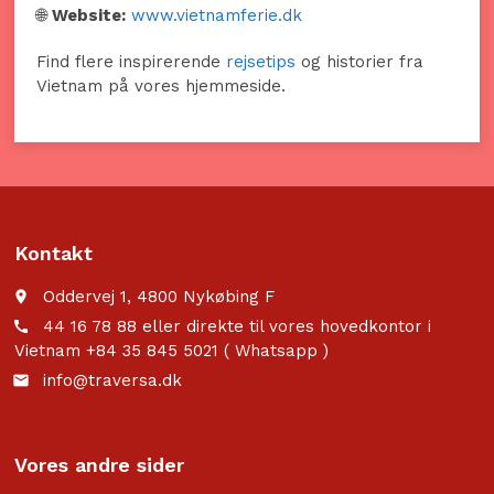
🌐
Website:
www.vietnamferie.dk
Find flere inspirerende
rejsetips
og historier fra
Vietnam på vores hjemmeside.
Kontakt
Oddervej 1, 4800 Nykøbing F
place
44 16 78 88 eller direkte til vores hovedkontor i
call
Vietnam +84 35 845 5021 ( Whatsapp )
info@traversa.dk
email
Vores andre sider