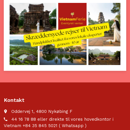
Kontakt
Oddervej 1, 4800 Nykøbing F
place
44 16 78 88 eller direkte til vores hovedkontor i
call
Vietnam +84 35 845 5021 ( Whatsapp )