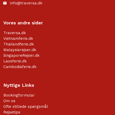
info@traversa.dk
email
Vores andre sider
Traversa.dk
Vietnamferie.dk
Thailandferie.dk
Malaysiarejser.dk
SingaporeRejser.dk
Laosferie.dk
Cambodiaferie.dk
Nyttige Links
Bookingformular
Om os
Ofte stillede spørgsmål
Rejsetips