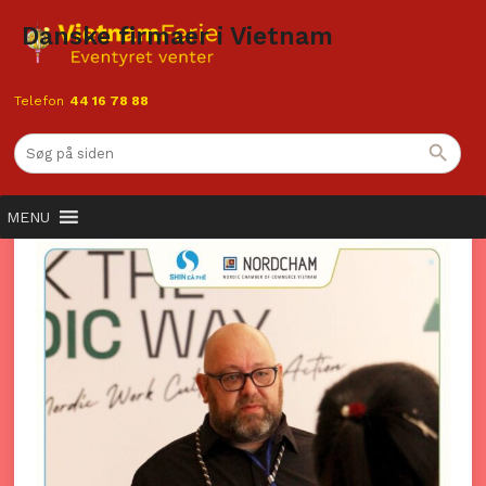
Danske firmaer i Vietnam
Telefon
44 16 78 88
Den stærke forbindelse mellem
Danmark og Vietnam
MENU