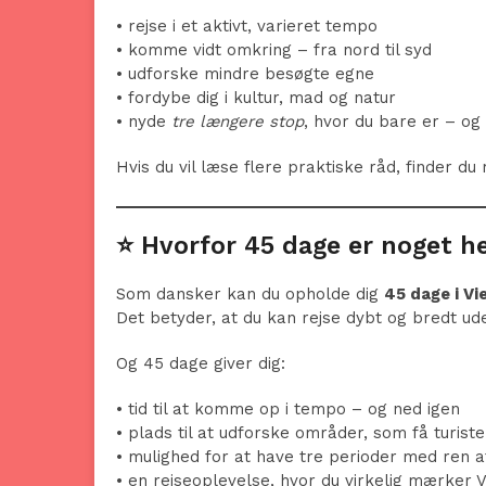
• rejse i et aktivt, varieret tempo
• komme vidt omkring – fra nord til syd
• udforske mindre besøgte egne
• fordybe dig i kultur, mad og natur
• nyde
tre længere stop
, hvor du bare er – og
Hvis du vil læse flere praktiske råd, finder 
⭐ Hvorfor 45 dage er noget he
Som dansker kan du opholde dig
45 dage i V
Det betyder, at du kan rejse dybt og bredt ud
Og 45 dage giver dig:
• tid til at komme op i tempo – og ned igen
• plads til at udforske områder, som få turist
• mulighed for at have tre perioder med ren a
• en rejseoplevelse, hvor du virkelig mærker 