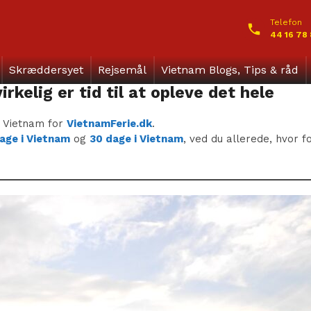
Telefon
44 16 78
Skræddersyet
Rejsemål
Vietnam Blogs, Tips & råd
rkelig er tid til at opleve det hele
i Vietnam for
VietnamFerie.dk
.
dage i Vietnam
og
30 dage i Vietnam
, ved du allerede, hvor 