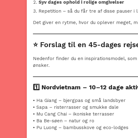
Syv dages ophold i rolige omgivelser
Repetition – så du får tre af disse pauser i 
Det giver en rytme, hvor du oplever meget, men
⭐ Forslag til en 45-dages re
Nedenfor finder du en inspirationsmodel, som 
ønsker.
1️⃣
Nordvietnam – 10–12 dage aktiv
• Ha Giang – bjergpas og små landsbyer
• Sapa – risterrasser og smukke dale
• Mu Cang Chai – ikoniske terrasser
• Ba Be-søen – natur og ro
• Pu Luong – bambusskove og eco-lodges