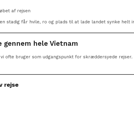
løbet af rejsen
 stadig får hvile, ro og plads til at lade landet synke helt i
jse gennem hele Vietnam
vi ofte bruger som udgangspunkt for skræddersyede rejser. D
 rejse