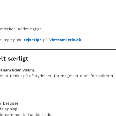
 mærker landet rigtigt
du mange gode
rejsetips
på
VietnamFerie.dk
.
lt særligt
ietnam uden visum
.
en at tænke på afbrydelser, forlængelser eller formaliteter.
er besøger
fslapning
Vietnam helt ind under huden